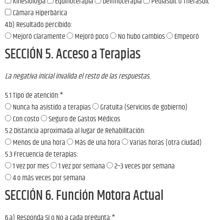
Kinesiología
Equinoterapia
Delfinoterapia
PediaSuit o TheraSuit
Cámara Hiperbárica
4.b) Resultado percibido:
Mejoró claramente
Mejoró poco
No hubo cambios
Empeoró
SECCIÓN 5. Acceso a Terapias
La negativa inicial invalida el resto de las respuestas.
5.1 Tipo de atención:
*
Nunca ha asistido a terapias
Gratuita (Servicios de gobierno)
Con costo
Seguro de Gastos Médicos
5.2 Distancia aproximada al lugar de Rehabilitación:
Menos de una hora
Más de una hora
Varias horas (otra ciudad)
5.3 Frecuencia de terapias:
1 vez por mes
1 vez por semana
2–3 veces por semana
4 o más veces por semana
SECCIÓN 6. Función Motora Actual
6.a) Responda Sí o No a cada pregunta:
*