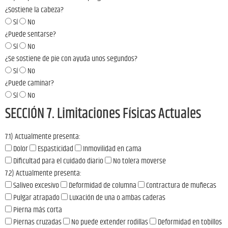
¿Sostiene la cabeza?
Sí
No
¿Puede sentarse?
Sí
No
¿Se sostiene de pie con ayuda unos segundos?
Sí
No
¿Puede caminar?
Sí
No
SECCIÓN 7. Limitaciones Físicas Actuales
7.1) Actualmente presenta:
Dolor
Espasticidad
Inmovilidad en cama
Dificultad para el cuidado diario
No tolera moverse
7.2) Actualmente presenta:
Saliveo excesivo
Deformidad de columna
Contractura de muñecas
Pulgar atrapado
Luxación de una o ambas caderas
Pierna más corta
Piernas cruzadas
No puede extender rodillas
Deformidad en tobillos