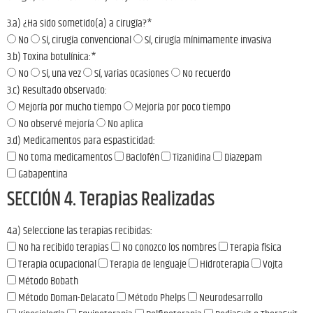
3.a) ¿Ha sido sometido(a) a cirugía?
*
No
Sí, cirugía convencional
Sí, cirugía mínimamente invasiva
3.b) Toxina botulínica:
*
No
Sí, una vez
Sí, varias ocasiones
No recuerdo
3.c) Resultado observado:
Mejoría por mucho tiempo
Mejoría por poco tiempo
No observé mejoría
No aplica
3.d) Medicamentos para espasticidad:
No toma medicamentos
Baclofén
Tizanidina
Diazepam
Gabapentina
SECCIÓN 4. Terapias Realizadas
4.a) Seleccione las terapias recibidas:
No ha recibido terapias
No conozco los nombres
Terapia física
Terapia ocupacional
Terapia de lenguaje
Hidroterapia
Vojta
Método Bobath
Método Doman-Delacato
Método Phelps
Neurodesarrollo