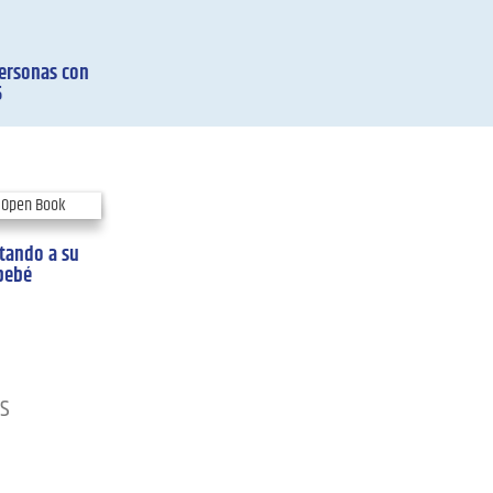
Personas con
5
tando a su
bebé
s