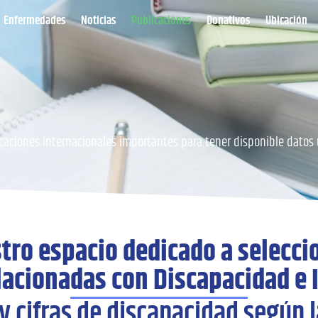
Enfermedades
Noticias
Publicaciones
Donativos
Ubicación
caciones internacionales importantes para tener disponible datos
tro espacio dedicado a selecci
acionadas con Discapacidad e 
y cifras de discapacidad según 