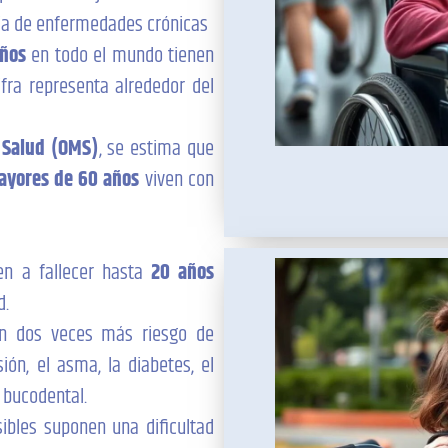
cia de enfermedades crónicas
iños
en todo el mundo tienen
fra representa alrededor del
 Salud (OMS)
, se estima que
ayores de 60 años
viven con
en a fallecer hasta
20 años
d.
en dos veces más riesgo de
ión, el asma, la diabetes, el
 bucodental.
ibles suponen una dificultad