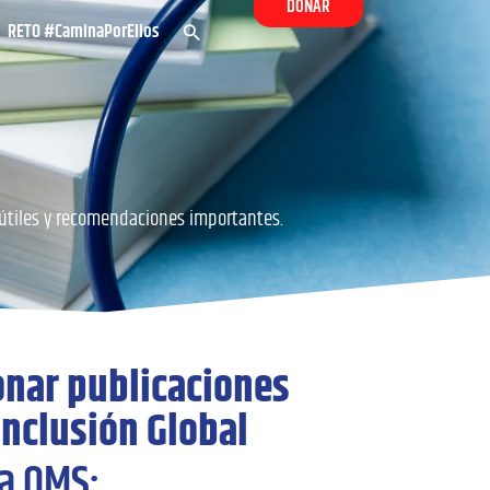
DONAR
RETO #CaminaPorEllos
 útiles y recomendaciones importantes.
onar publicaciones
Inclusión Global
la OMS: