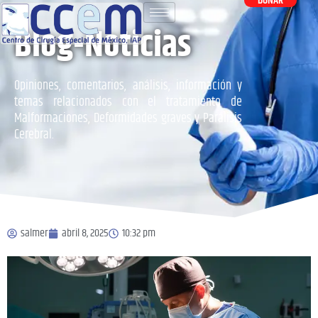
DONAR
Blog-Noticias
Opiniones, comentarios, análisis, información y
temas relacionados con el tratamiento de
Malformaciones, Deformidades graves y Parálisis
Cerebral.
salmer
abril 8, 2025
10:32 pm