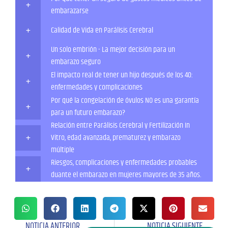
embarazarse
Calidad de Vida en Parálisis Cerebral
Un solo embrión - La mejor decisión para un
embarazo seguro
El impacto real de tener un hijo después de los 40:
enfermedades y complicaciones
Por qué la congelación de óvulos NO es una garantía
para un futuro embarazo?
Relación entre Parálisis Cerebral y Fertilización In
Vitro, edad avanzada, prematurez y embarazo
múltiple
Riesgos, complicaciones y enfermedades probables
duante el embarazo en mujeres mayores de 35 años.
NOTICIA ANTERIOR
NOTICIA SIGUIENTE