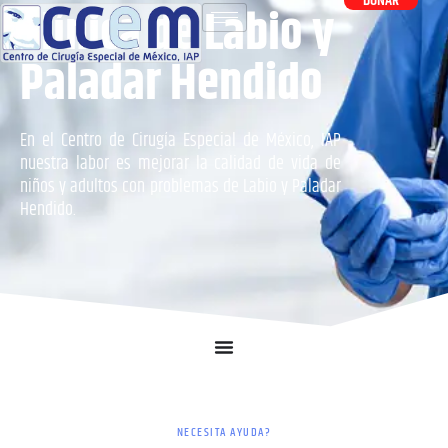
DONAR
Clínica de Labio y
Paladar Hendido
En el Centro de Cirugía Especial de México, IAP
nuestra labor es mejorar la calidad de vida de
niños y adultos con problemas de Labio y Paladar
Hendido.
NECESITA AYUDA?