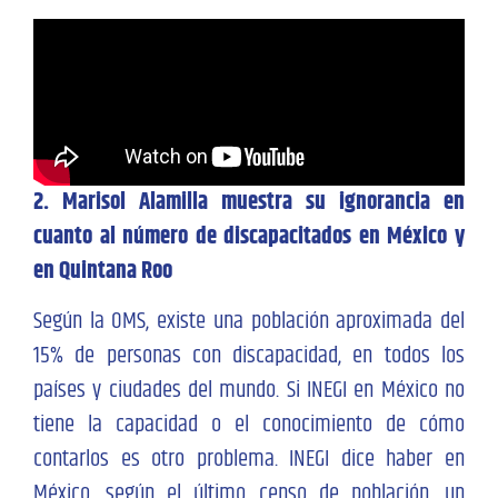
2. Marisol Alamilla muestra su ignorancia en
cuanto al número de discapacitados en México y
en Quintana Roo
Según la OMS, existe una población aproximada del
15% de personas con discapacidad, en todos los
países y ciudades del mundo. Si INEGI en México no
tiene la capacidad o el conocimiento de cómo
contarlos es otro problema. INEGI dice haber en
México, según el último censo de población, un